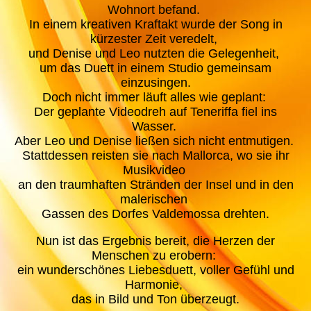
Wohnort befand.
In einem kreativen Kraftakt wurde der Song in
kürzester Zeit veredelt,
und Denise und Leo nutzten die Gelegenheit,
um das Duett in einem Studio gemeinsam
einzusingen.
Doch nicht immer läuft alles wie geplant:
Der geplante Videodreh auf Teneriffa fiel ins
Wasser.
Aber Leo und Denise ließen sich nicht entmutigen.
Stattdessen reisten sie nach Mallorca, wo sie ihr
Musikvideo
an den traumhaften Stränden der Insel und in den
malerischen
Gassen des Dorfes Valdemossa drehten.
Nun ist das Ergebnis bereit, die Herzen der
Menschen zu erobern:
ein wunderschönes Liebesduett, voller Gefühl und
Harmonie,
das in Bild und Ton überzeugt.