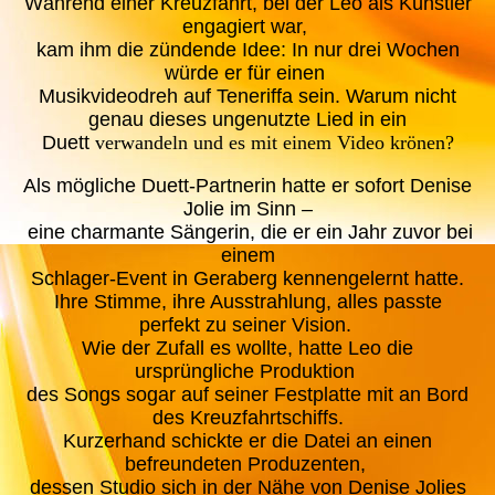
Während einer Kreuzfahrt, bei der Leo als Künstler
engagiert war,
kam ihm die zündende Idee: In nur drei Wochen
würde er für einen
Musikvideodreh auf Teneriffa sein. Warum nicht
genau dieses ungenutzte Lied in ein
Duett
verwandeln und es mit einem Video krönen?
Als mögliche Duett-Partnerin hatte er sofort Denise
Jolie im Sinn –
eine charmante Sängerin, die er ein Jahr zuvor bei
einem
Schlager-Event in Geraberg kennengelernt hatte.
Ihre Stimme, ihre Ausstrahlung, alles passte
perfekt zu seiner Vision.
Wie der Zufall es wollte, hatte Leo die
ursprüngliche Produktion
des Songs sogar auf seiner Festplatte mit an Bord
des Kreuzfahrtschiffs.
Kurzerhand schickte er die Datei an einen
befreundeten Produzenten,
dessen Studio sich in der Nähe von Denise Jolies